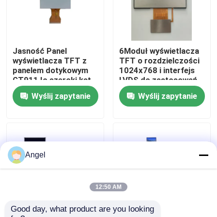
Pokaz VR
Jasność Panel
6Moduł wyświetlacza
O nas
wyświetlacza TFT z
TFT o rozdzielczości
panelem dotykowym
1024x768 i interfejs
GT911 Ic szeroki kąt
LVDS do zastosowań
Wycieczka po fabryce
widzenia i ILI9881C
pojazdów o
Wyślij zapytanie
Wyślij zapytanie
Driver Ic
pojemności 0,4 cala
Kontrola jakości
Skontaktuj się z nami
Angel
Poprosić o wycenę
12:50 AM
Good day, what product are you looking 
Wyświetlacz TFT LCD