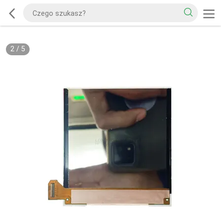
2
/
5