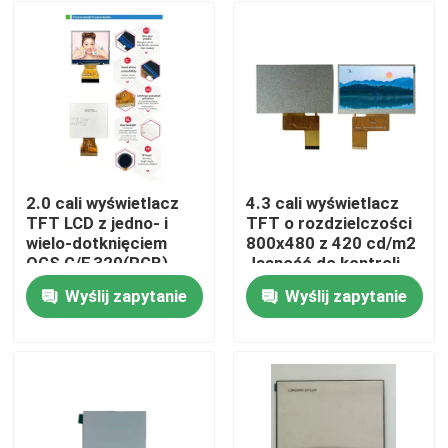
2.0 cali wyświetlacz
4.3 cali wyświetlacz
TFT LCD z jedno- i
TFT o rozdzielczości
wielo-dotknięciem
800x480 z 420 cd/m2
OGS,G/F,320(RGB)
Jasność do kontroli
*240 rozdzielczość,
przemysłowej
Wyślij zapytanie
Wyślij zapytanie
interfejs 6bit RGB,
Dom
układ sterowania IC
ILI9342c
Produkty
Filmy