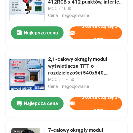
412RGB x 412 punktów, interfejs
QSPI, układ sterujący IC
MOQ：1000
Wyświetlacz LCD o wysokiej jasności
SPD2010
Cena：negocjowalne
Skontaktuj się z
Najlepsza cena
Wyświetlacz LCD COB
nami
Czytelny w słońcu wyświetlacz TFT
2,1-calowy okrągły moduł
wyświetlacza TFT o
Wyświetlacz TFT UART
rozdzielczości 540x540,
jasności 350 cd/m² i interfejsie
MOQ：1 ~ 50
MIPI
Cena：negocjowalne
Moduł wyświetlacza LCD
Skontaktuj się z
Najlepsza cena
Wyświetlacz PMOLED
nami
Wyświetlacz Epapieru
7-calowy okrągły moduł