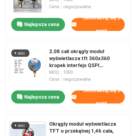
2LEDS
Cena：negocjowalne
Ekran dotykowy TFT
Skontaktuj się z
Najlepsza cena
nami
Okrągły wyświetlacz TFT
2.08 cali okrągły moduł
Kolorowy wyświetlacz TFT
wyświetlacza tft 360x360
kropek interfejs QSPI
sterowanie IC GC9B72
MOQ：1000
Moduł wyświetlacza AMOLED
Cena：negocjowalne
Skontaktuj się z
Wyświetlacz mikroedowy
Najlepsza cena
nami
Typ paska TFT
Okrągły moduł wyświetlacza
TFT o przekątnej 1,46 cala,
Kwadratowy wyświetlacz TFT