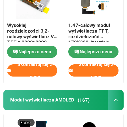
Wysokiej
1.47-calowy moduł
rozdzielczości 3,2-
wyświetlacza TFT,
calowy wyświetlacz VR
rozdzielczość
TFT z 2880×2880
172X320, interfejs
kropkami i 70 pinami
MUC SPI 600 CD/M2
Najlepsza cena
Najlepsza cena
Interfejs MIPI Jasność
190c/d
Skontaktuj się z
Skontaktuj się z
nami
nami
Moduł wyświetlacza AMOLED
(167)