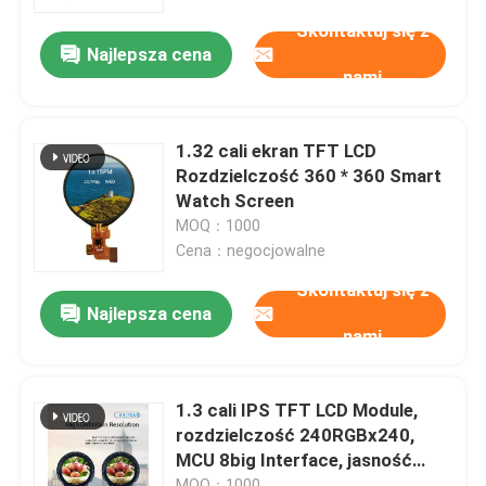
Skontaktuj się z
Najlepsza cena
Pokaz VR
nami
O nas
1.32 cali ekran TFT LCD
Rozdzielczość 360 * 360 Smart
Wycieczka po fabryce
Watch Screen
MOQ：1000
Cena：negocjowalne
Kontrola jakości
Skontaktuj się z
Najlepsza cena
nami
Skontaktuj się z nami
Poprosić o wycenę
1.3 cali IPS TFT LCD Module,
rozdzielczość 240RGBx240,
MCU 8big Interface, jasność
Wyświetlacz TFT LCD
320, sterowanie IC GC9A01
MOQ：1000