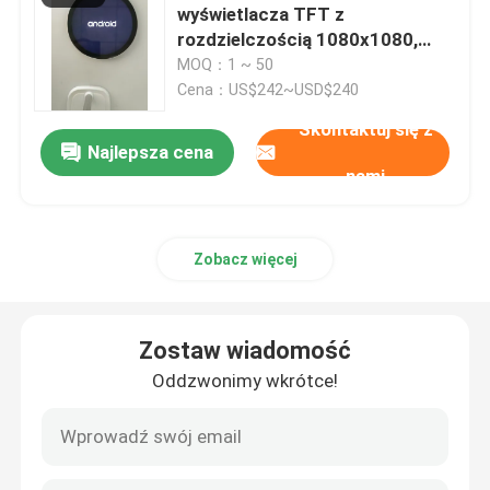
wyświetlacza TFT z
rozdzielczością 1080x1080,
Cyfrowy wyświetlacz LED
jasnością 800c/d i interfejsem
MOQ：1 ~ 50
MIPI
Cena：US$242~USD$240
Pojemnościowy panel dotykowy
Skontaktuj się z
Najlepsza cena
nami
Zobacz więcej
Zostaw wiadomość
Oddzwonimy wkrótce!