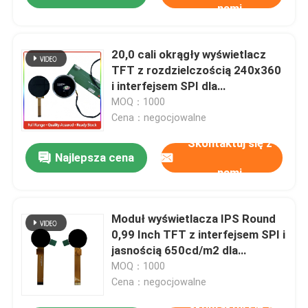
nami
20,0 cali okrągły wyświetlacz
TFT z rozdzielczością 240x360
i interfejsem SPI dla
inteligentnych urządzeń
MOQ：1000
Cena：negocjowalne
Skontaktuj się z
Najlepsza cena
nami
Moduł wyświetlacza IPS Round
0,99 Inch TFT z interfejsem SPI i
jasnością 650cd/m2 dla
inteligentnych artykułów
MOQ：1000
gospodarstwa domowego
Cena：negocjowalne
Skontaktuj się z