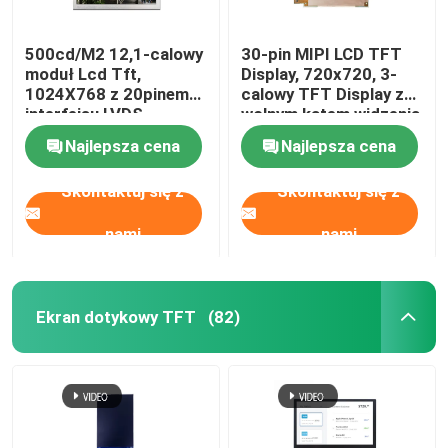
500cd/M2 12,1-calowy
30-pin MIPI LCD TFT
moduł Lcd Tft,
Display, 720x720, 3-
1024X768 z 20pinem
calowy TFT Display z
interfejsu LVDS
wolnym kątem widzenia
Najlepsza cena
Najlepsza cena
Skontaktuj się z
Skontaktuj się z
nami
nami
Ekran dotykowy TFT
(82)