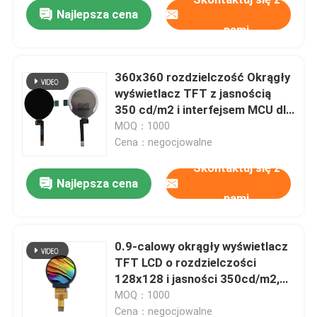
Najlepsza cena
nami
360x360 rozdzielczość Okrągły
wyświetlacz TFT z jasnością
350 cd/m2 i interfejsem MCU dla
aplikacji AI
MOQ：1000
Cena：negocjowalne
Skontaktuj się z
Najlepsza cena
nami
Dom
0.9-calowy okrągły wyświetlacz
TFT LCD o rozdzielczości
Produkty
128x128 i jasności 350cd/m2,
sterownik ST7735
MOQ：1000
Filmy
Cena：negocjowalne