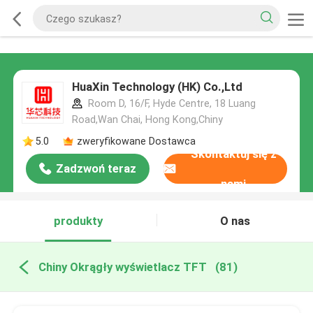
HuaXin Technology (HK) Co.,Ltd
Room D, 16/F, Hyde Centre, 18 Luang
Road,Wan Chai, Hong Kong,Chiny
5.0
zweryfikowane Dostawca
Skontaktuj się z
Zadzwoń teraz
nami
produkty
O nas
Chiny Okrągły wyświetlacz TFT
(81)