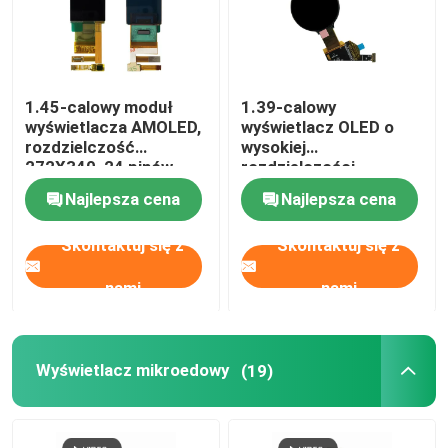
1.45-calowy moduł
1.39-calowy
wyświetlacza AMOLED,
wyświetlacz OLED o
rozdzielczość
wysokiej
272X340, 24 pinów
rozdzielczości,
Mipi Interface Oled
400X400 Mipi Interfejs,
Najlepsza cena
Najlepsza cena
Touch Screen Module
RM69080 IC Driving
Skontaktuj się z
Skontaktuj się z
nami
nami
Wyświetlacz mikroedowy
(19)