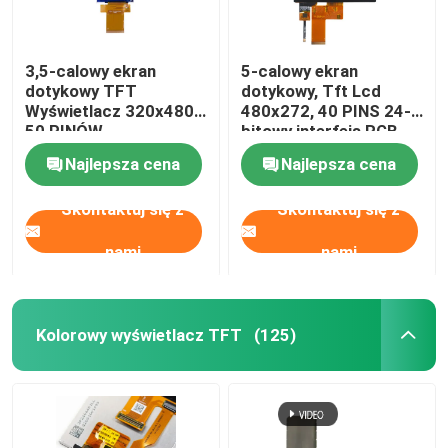
3,5-calowy ekran
5-calowy ekran
dotykowy TFT
dotykowy, Tft Lcd
Wyświetlacz 320x480
480x272, 40 PINS 24-
50 PINÓW
bitowy interfejs RGB
MIPI/MCU/SPI+RGB
350 CD/M2
Najlepsza cena
Najlepsza cena
Skontaktuj się z
Skontaktuj się z
nami
nami
Kolorowy wyświetlacz TFT
(125)