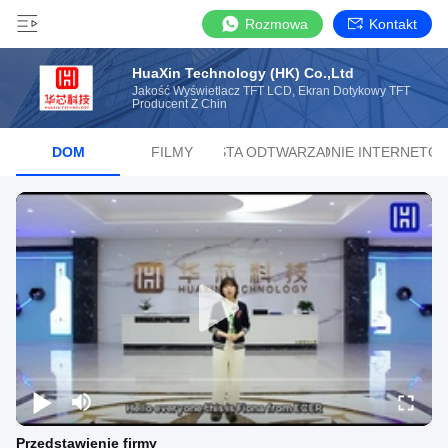
Rozmowa
Kontakt
HuaXin Technology (HK) Co.,Ltd
Jakość Wyświetlacz TFT LCD, Ekran Dotykowy TFT
Producent Z Chin
DOM
FILMY
LISTA ODTWARZANIA
STRONIE INTERNETO
Przedstawienie firmy