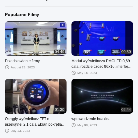
Popularne Filmy
04:49
00:30
Przedstawienie firmy
Moduł wyświetlacza PMOLED 0,69
cala, rozdzielczość 96x16, interfejs
August 23, 2023
IIC, sterowanie ICSSD1306
May 16, 2023
01:30
02:44
Okrągły wyświetlacz TFT o
wprowadzenie huaxina
przekątnej 2,1 cala Ekran pokrętła z
May 08, 2023
systemem Linux, rozdzielczość
July 13, 2023
480x480, interfejs RGB