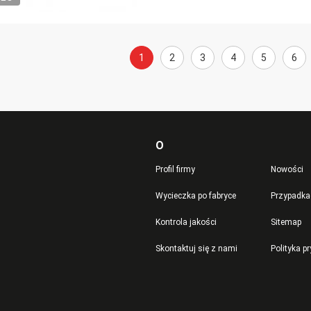
1
2
3
4
5
6
O
Profil firmy
Nowości
Wycieczka po fabryce
Przypadka
Kontrola jakości
Sitemap
Skontaktuj się z nami
Polityka p