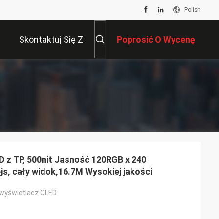
Polish
Skontaktuj Się Z
Poprosić O Wycenę
Nami
 z TP, 500nit Jasność 120RGB x 240
ejs, cały widok,16.7M Wysokiej jakości
 wyświetlacz OLED