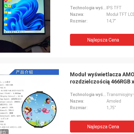
Technologia wyświetlania:
IPS TFT
Nazwa:
Moduł TFT LC
Rozmiar:
14,7"
Najlepsza Cena
Moduł wyświetlacza AMOLE
rozdzielczością 466RGB x
sterujący CO5300, układ
Technologia wyświetlania:
Transmisyjny
Nazwa:
Amoled
Rozmiar:
1,75"
Najlepsza Cena
DEO