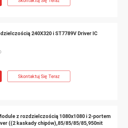
Skontaktuj Się Teraz
dzielczością 240X320 i ST7789V Driver IC
D
Skontaktuj Się Teraz
 Module z rozdzielczością 1080x1080 i 2-portem
iver ((2 kaskady chipów),85/85/85/85,950nit