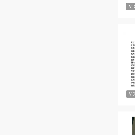
VI
VI