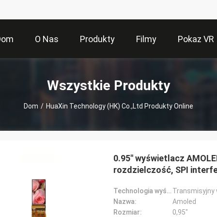
Dom
O Nas
Produkty
Filmy
Pokaz VR
Wszystkie Produkty
Dom
/
HuaXin Technology (HK) Co.,Ltd Produkty Online
0.95" wyświetlacz AMOLED
rozdzielczość, SPI interf
Technologia wyświetlania:
Transmisyjny
Nazwa:
Amoled
Rozmiar:
0,95"