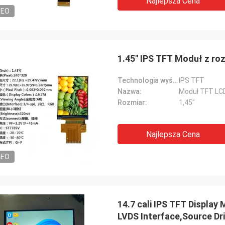
Najlepsza Cena
DEO
1.45" IPS TFT Moduł z roz
Technologia wyświetlania:
IPS TFT
Nazwa:
Moduł TFT LC
Rozmiar:
1,45"
Najlepsza Cena
DEO
14.7 cali IPS TFT Display
LVDS Interface,Source Dr