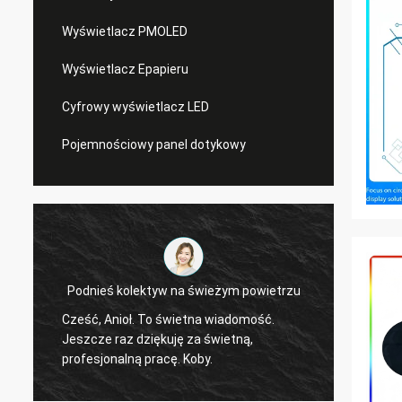
Wyświetlacz PMOLED
Wyświetlacz Epapieru
Cyfrowy wyświetlacz LED
Pojemnościowy panel dotykowy
Podnieś kolektyw na świeżym powietrzu
Tak, z
Cześć, Anioł. To świetna wiadomość.
okrągł
Jeszcze raz dziękuję za świetną,
sprawd
profesjonalną pracę. Koby.
produk
znać. Jakość wyświetlacza jest