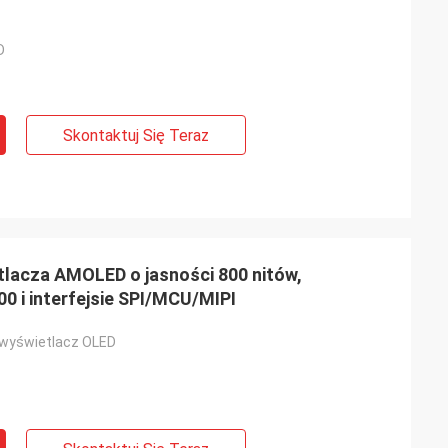
D
Skontaktuj Się Teraz
lacza AMOLED o jasności 800 nitów,
0 i interfejsie SPI/MCU/MIPI
 wyświetlacz OLED