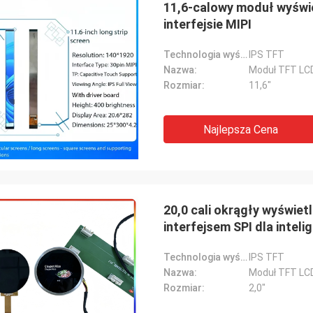
11,6-calowy moduł wyświe
interfejsie MIPI
Technologia wyświetlania:
IPS TFT
Nazwa:
Moduł TFT LC
Rozmiar:
11,6"
Najlepsza Cena
20,0 cali okrągły wyświet
inkotech
interfejsem SPI dla intel
aczęliśmy również używać
ych wyświetlaczy, teraz
Technologia wyświetlania:
IPS TFT
zamy i testujemy je z naszym
Nazwa:
Moduł TFT LC
tem.Jeśli są jakieś pytania.Dam ci
Rozmiar:
2,0"