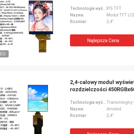
Technologia wyświetlania:
IPS TFT
Nazwa:
Moduł TFT LC
Rozmiar:
2,4"
Najlepsza Cena
DEO
2,4-calowy moduł wyświet
rozdzielczości 450RGBx60
Technologia wyświetlania:
Transmisyjny
Nazwa:
Amoled
Rozmiar:
2,4"