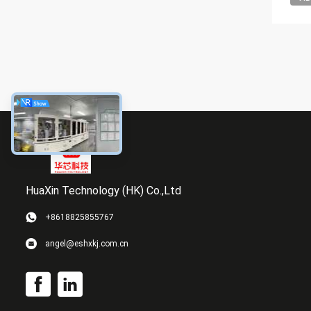
HuaXin Technology (HK) Co.,Ltd
+8618825855767
angel@eshxkj.com.cn