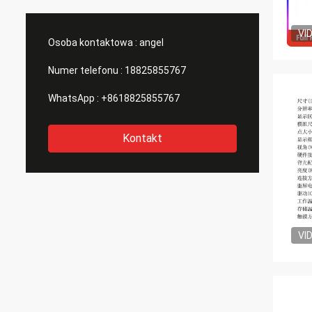
doskon
Cieszy
VI
produc
Osoba kontaktowa :
angel
Numer telefonu :
18825855767
WhatsApp :
+8618825855767
Kontakt
VI