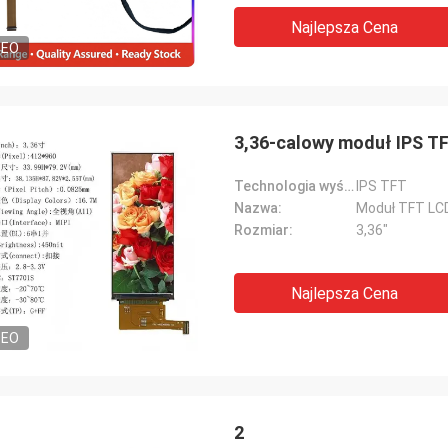
ała i wygląda naprawdę świetnie!
Najlepsza Cena
my się, że znaleźliśmy cię jako
DEO
enta.
3,36-calowy moduł IPS TFT
Technologia wyświetlania:
IPS TFT
Nazwa:
Moduł TFT LC
Rozmiar:
3,36"
Najlepsza Cena
DEO
2