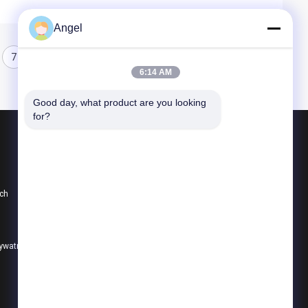
Angel
7
8
6:14 AM
Good day, what product are you looking 
for?
Produkty
Wyświetlacz TFT LCD
ch
Ekran dotykowy TFT
Okrągły wyświetlacz TFT
rywatności
Wszystkie kategorie