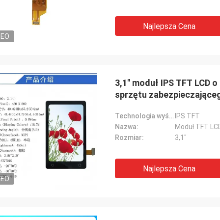
Najlepsza Cena
DEO
3,1" moduł IPS TFT LCD o 
sprzętu zabezpieczające
Technologia wyświetlania:
IPS TFT
Nazwa:
Moduł TFT LC
Rozmiar:
3,1"
Najlepsza Cena
DEO